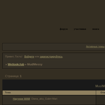
форум
участники
поиск
Активные темы
Привет, Гость!
Войдите
или
зарегистрируйтесь
.
»
Wetlookclub
»
Mud/Messy
Страница:
1
Mud/M
Тема
Отв
Научное WAM
Diana_aka_Gabri-Mari