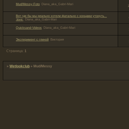
Mud/Messy-Foto
Diana_aka_Gabri-Mari
Вот где бы мы реально хотели фатально с концами утонуть...
:love:
Diana_aka_Gabri-Mari
Quicksand-Videos
Diana_aka_Gabri-Mari
Эксперимент с глиной
Виктория
Страница:
1
»
Wetlookclub
»
Mud/Messy